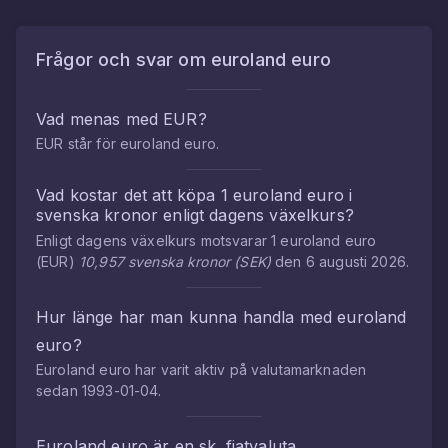
Frågor och svar om
euroland euro
Vad menas med
EUR
?
EUR
står för
euroland euro
.
Vad kostar det att köpa
1
euroland euro
i
svenska kronor
enligt dagens växelkurs?
Enligt dagens växelkurs motsvarar
1
euroland euro
(
EUR
)
10,957
svenska kronor
(
SEK
)
den
6 augusti 2026
.
Hur länge har man kunna handla med
euroland
euro
?
Euroland euro
har varit aktiv på valutamarknaden
sedan
1993-01-04
.
Euroland euro
är en sk. fiatvaluta.