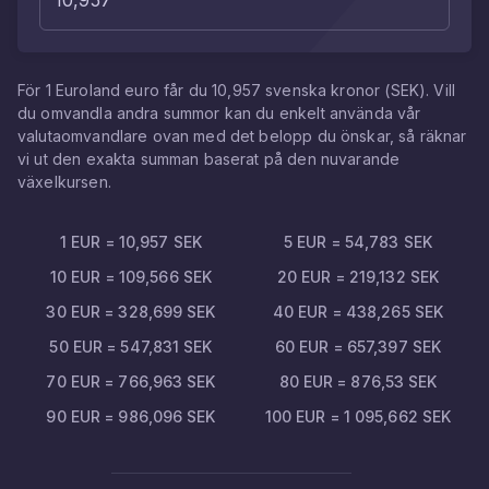
För
1
Euroland euro
får du
10,957
svenska kronor
(
SEK
). Vill
du omvandla andra summor kan du enkelt använda vår
valutaomvandlare ovan med det belopp du önskar, så räknar
vi ut den exakta summan baserat på den nuvarande
växelkursen.
1
EUR
=
10,957
SEK
5
EUR
=
54,783
SEK
10
EUR
=
109,566
SEK
20
EUR
=
219,132
SEK
30
EUR
=
328,699
SEK
40
EUR
=
438,265
SEK
50
EUR
=
547,831
SEK
60
EUR
=
657,397
SEK
70
EUR
=
766,963
SEK
80
EUR
=
876,53
SEK
90
EUR
=
986,096
SEK
100
EUR
=
1 095,662
SEK