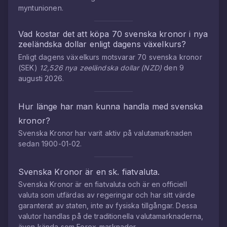
myntunionen.
Vad kostar det att köpa
70
svenska kronor
i
nya
zeeländska dollar
enligt dagens växelkurs?
Enligt dagens växelkurs motsvarar
70
svenska kronor
(
SEK
)
12,526
nya zeeländska dollar
(
NZD
)
den
9
augusti 2026
.
Hur länge har man kunna handla med
svenska
kronor
?
Svenska Kronor
har varit aktiv på valutamarknaden
sedan
1900-01-02
.
Svenska Kronor
är en sk. fiatvaluta.
Svenska Kronor
är en fiatvaluta och är en officiell
valuta som utfärdas av regeringar och har sitt värde
garanterat av staten, inte av fysiska tillgångar. Dessa
valutor handlas på de traditionella valutamarknaderna,
även kända som Forex-marknader.