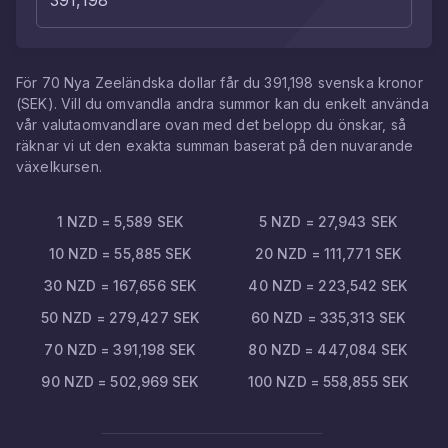
För
70
Nya Zeeländska dollar
får du
391,198
svenska kronor
(
SEK
). Vill du omvandla andra summor kan du enkelt använda
vår valutaomvandlare ovan med det belopp du önskar, så
räknar vi ut den exakta summan baserat på den nuvarande
växelkursen.
1
NZD
=
5,589
SEK
5
NZD
=
27,943
SEK
10
NZD
=
55,885
SEK
20
NZD
=
111,771
SEK
30
NZD
=
167,656
SEK
40
NZD
=
223,542
SEK
50
NZD
=
279,427
SEK
60
NZD
=
335,313
SEK
70
NZD
=
391,198
SEK
80
NZD
=
447,084
SEK
90
NZD
=
502,969
SEK
100
NZD
=
558,855
SEK