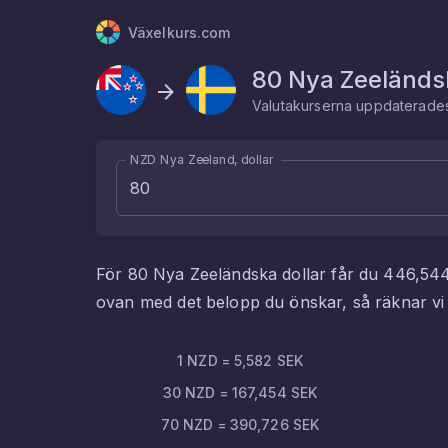
Växelkurs.com
80
Nya Zeeländsk
Valutakurserna uppdaterad
NZD Nya Zeeland, dollar
För
80
Nya Zeeländska dollar
får du
446,54
ovan med det belopp du önskar, så räknar v
1
NZD
=
5,582
SEK
30
NZD
=
167,454
SEK
70
NZD
=
390,726
SEK