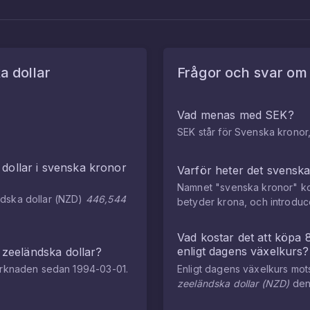
a dollar
Frågor och svar o
Vad menas med SEK?
SEK står för Svenska kronor,
dollar
i
svenska kronor
Varför heter det svensk
Namnet "svenska kronor" ko
dska dollar
(
NZD
)
446,544
betyder krona, och introdu
Vad kostar det att köpa
enligt dagens växelkurs?
 zeeländska dollar
?
marknaden sedan
1994-03-01
.
Enligt dagens växelkurs mo
zeeländska dollar
(
NZD
)
de