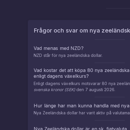
Frågor och svar om
nya zeeländsk
Vad menas med
NZD
?
NZD
står för
nya zeeländska dollar
.
Vad kostar det att köpa
80
nya zeeländska 
enligt dagens växelkurs?
Enligt dagens växelkurs motsvarar
80
nya zeelän
svenska kronor
(
SEK
)
den
7 augusti 2026
.
Hur länge har man kunna handla med
nya
Nya Zeeländska dollar
har varit aktiv på valuta
Nya Zeeländska dollar
är en sk. fiatvaluta.