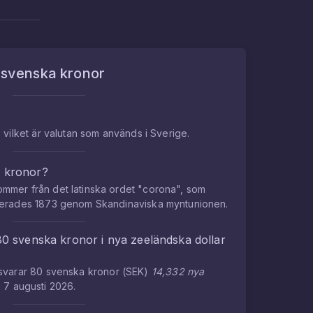
m
svenska kronor
 vilket är valutan som används i Sverige.
a kronor?
mmer från det latinska ordet "corona", som
cerades 1873 genom Skandinaviska myntunionen.
80
svenska kronor
i
nya zeeländska dollar
tsvarar
80
svenska kronor
(
SEK
)
14,332
nya
n
7 augusti 2026
.