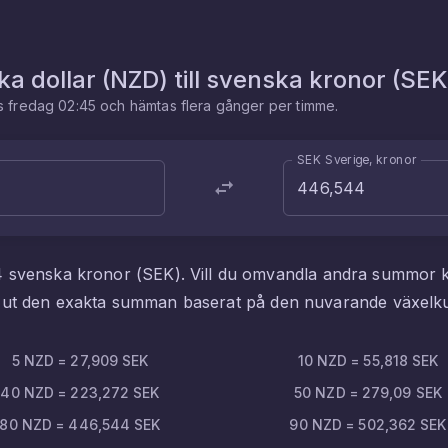
a dollar
(
NZD
) till
svenska kronor
(
SEK
es
fredag 02:45
och hämtas flera gånger per timme.
SEK Sverige, kronor
4
svenska kronor
(
SEK
). Vill du omvandla andra summor 
i ut den exakta summan baserat på den nuvarande växelk
5
NZD
=
27,909
SEK
10
NZD
=
55,818
SEK
40
NZD
=
223,272
SEK
50
NZD
=
279,09
SEK
80
NZD
=
446,544
SEK
90
NZD
=
502,362
SEK